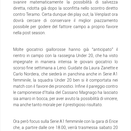
svanire matematicamente la possibilità di salvezza
diretta, ridotta già dopo la sconfitta nello scontro diretto
contro Teramo. Certa dunque dei play out, la Venplast ora
dovrà cercare di conservare il miglior piazzamento
possibile per godere del fattore campo a proprio favore
nella post season.
Molte giocatrici giallorosse hanno già “anticipato” il
rientro in campo con la rassegna Under 20, che ha visto
impegnate in maniera intensa le giovani giocatrici lo
scorso fine settimana a Leno. Guidate da Laura Zanette e
Carlo Nordera, che siederà in panchina anche in Serie A1
femminile, la squadra Under 20 ben si è comportata nei
match con il favore dei pronostici. Infine il pareggio contro
le campionesse d’Italia del Cassano Magnago ha lasciato
sia amaro in bocca, per aver avuto la possibilità di vincere,
ma anche tanto morale per il prestigioso risultato.
Ora però focus sulla Serie A1 femminile con la gara di Erice
che, a partire dalle ore 18.00, verrà trasmessa sabato 20