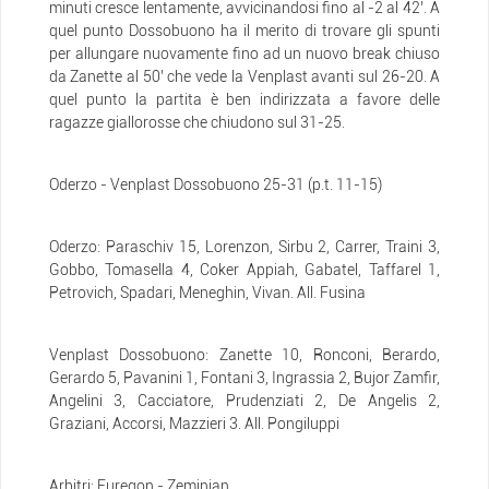
minuti cresce lentamente, avvicinandosi fino al -2 al 42’. A
quel punto Dossobuono ha il merito di trovare gli spunti
per allungare nuovamente fino ad un nuovo break chiuso
da Zanette al 50’ che vede la Venplast avanti sul 26-20. A
quel punto la partita è ben indirizzata a favore delle
ragazze giallorosse che chiudono sul 31-25.
Oderzo - Venplast Dossobuono 25-31 (p.t. 11-15)
Oderzo: Paraschiv 15, Lorenzon, Sirbu 2, Carrer, Traini 3,
Gobbo, Tomasella 4, Coker Appiah, Gabatel, Taffarel 1,
Petrovich, Spadari, Meneghin, Vivan. All. Fusina
Venplast Dossobuono: Zanette 10, Ronconi, Berardo,
Gerardo 5, Pavanini 1, Fontani 3, Ingrassia 2, Bujor Zamfir,
Angelini 3, Cacciatore, Prudenziati 2, De Angelis 2,
Graziani, Accorsi, Mazzieri 3. All. Pongiluppi
Arbitri: Furegon - Zeminian