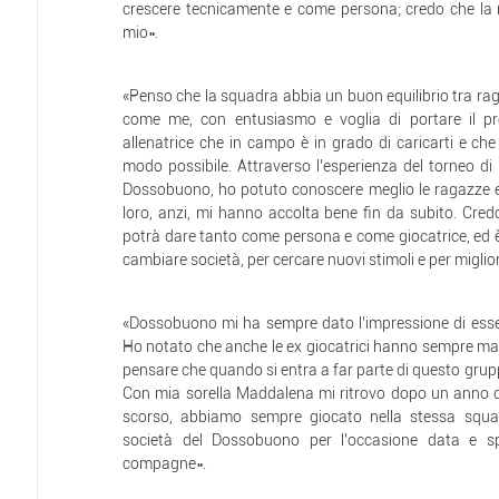
crescere tecnicamente e come persona; credo che la 
mio».
«Penso che la squadra abbia un buon equilibrio tra ra
come me, con entusiasmo e voglia di portare il pro
allenatrice che in campo è in grado di caricarti e che 
modo possibile. Attraverso l’esperienza del torneo di
Dossobuono, ho potuto conoscere meglio le ragazze e
loro, anzi, mi hanno accolta bene fin da subito. Cr
potrà dare tanto come persona e come giocatrice, ed 
cambiare società, per cercare nuovi stimoli e per migli
«Dossobuono mi ha sempre dato l’impressione di esser
Ho notato che anche le ex giocatrici hanno sempre ma
pensare che quando si entra a far parte di questo gruppo
Con mia sorella Maddalena mi ritrovo dopo un anno di
scorso, abbiamo sempre giocato nella stessa squadr
società del Dossobuono per l’occasione data e sp
compagne».