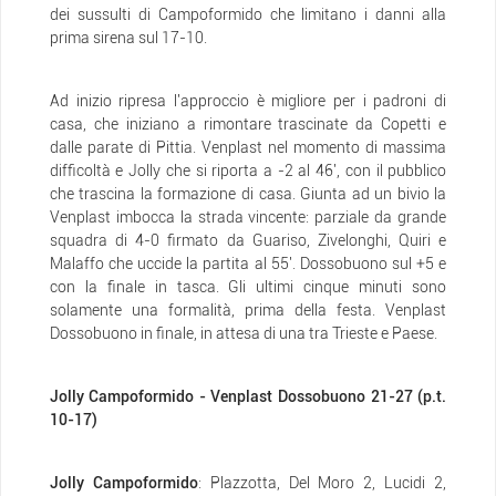
dei sussulti di Campoformido che limitano i danni alla
prima sirena sul 17-10.
Ad inizio ripresa l'approccio è migliore per i padroni di
casa, che iniziano a rimontare trascinate da Copetti e
dalle parate di Pittia. Venplast nel momento di massima
difficoltà e Jolly che si riporta a -2 al 46', con il pubblico
che trascina la formazione di casa. Giunta ad un bivio la
Venplast imbocca la strada vincente: parziale da grande
squadra di 4-0 firmato da Guariso, Zivelonghi, Quiri e
Malaffo che uccide la partita al 55'. Dossobuono sul +5 e
con la finale in tasca. Gli ultimi cinque minuti sono
solamente una formalità, prima della festa. Venplast
Dossobuono in finale, in attesa di una tra Trieste e Paese.
Jolly Campoformido - Venplast Dossobuono 21-27 (p.t.
10-17)
Jolly Campoformido
: Plazzotta, Del Moro 2, Lucidi 2,