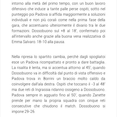
intorno alla metà del primo tempo, con un buon lavoro
difensivo che induce a tante palle perse ospiti; sotto nel
punteggio poi Padova si affida maggiormente a soluzioni
individuali e non più corali come nella prima fase della
gara, che accentuano ulteriormente il divario tra le due
formazioni. Dossobuono sul +8 al 18’, confermato poi
all’intervallo anche grazie alla buona vena realizzativa di
Emma Salvaro. 18-10 alla pausa.
Nella ripresa lo spartito cambia, perchè dagli spogliatoi
esce un Padova ricompattato e pronto a dare battaglia.
La risalita è lenta, ma si accentua attorno al 45’, quando
Dossobuono va in difficoltà dal punto di vista offensivo e
Padova trova in Borrini un braccio molto caldo da
coinvolgere dall’ala destra. Ospiti che toccano il -3 al 48’
ma due reti di Ingrassia ridanno ossigeno a Dossobuono.
Padova sempre in agguato fino al 50’, quando Zanette
prende per mano la propria squadra con cinque reti
consecutive che chiudono il match. Dossobuono si
impone 29-26.