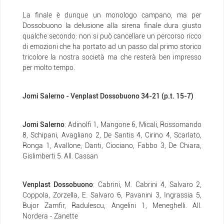
La finale è dunque un monologo campano, ma per
Dossobuono la delusione alla sirena finale dura giusto
qualche secondo: non si può cancellare un percorso ricco
di emozioni che ha portato ad un passo dal primo storico
tricolore la nostra società ma che resterà ben impresso
per molto tempo.
Jomi Salerno - Venplast Dossobuono 34-21 (p.t. 15-7)
Jomi Salerno
: Adinolfi 1, Mangone 6, Micali, Rossomando
8, Schipani, Avagliano 2, De Santis 4, Cirino 4, Scarlato,
Ronga 1, Avallone, Danti, Ciociano, Fabbo 3, De Chiara,
Gislimberti 5. All. Cassan
Venplast Dossobuono
: Cabrini, M. Cabrini 4, Salvaro 2,
Coppola, Zorzella, E. Salvaro 6, Pavanini 3, Ingrassia 5,
Bujor Zamfir, Radulescu, Angelini 1, Meneghelli. All.
Nordera - Zanette