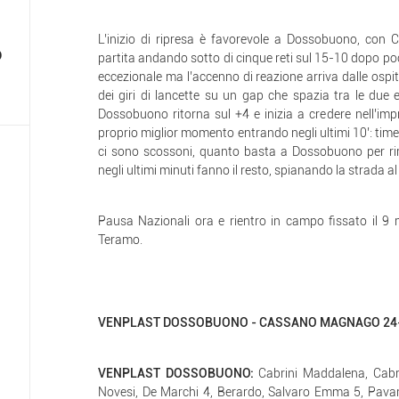
L’inizio di ripresa è favorevole a Dossobuono, con
o
partita andando sotto di cinque reti sul 15-10 dopo poch
eccezionale ma l’accenno di reazione arriva dalle ospit
dei giri di lancette su un gap che spazia tra le due e 
Dossobuono ritorna sul +4 e inizia a credere nell’im
proprio miglior momento entrando negli ultimi 10’: time
ci sono scossoni, quanto basta a Dossobuono per ri
negli ultimi minuti fanno il resto, spianando la strada al
Pausa Nazionali ora e rientro in campo fissato il 9 
Teramo.
VENPLAST DOSSOBUONO - CASSANO MAGNAGO 24-19
VENPLAST DOSSOBUONO:
Cabrini Maddalena, Cabri
Novesi, De Marchi 4, Berardo, Salvaro Emma 5, Pavanini