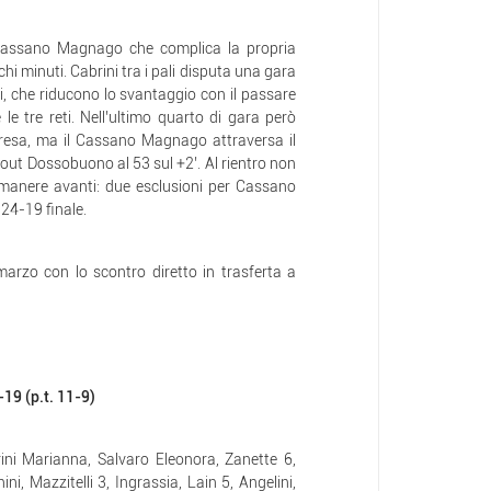
 Cassano Magnago che complica la propria
i minuti. Cabrini tra i pali disputa una gara
i, che riducono lo svantaggio con il passare
le tre reti. Nell’ultimo quarto di gara però
presa, ma il Cassano Magnago attraversa il
out Dossobuono al 53 sul +2’. Al rientro non
manere avanti: due esclusioni per Cassano
 24-19 finale.
marzo con lo scontro diretto in trasferta a
 (p.t. 11-9)
ni Marianna, Salvaro Eleonora, Zanette 6,
, Mazzitelli 3, Ingrassia, Lain 5, Angelini,