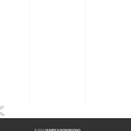
//
?>
© 2026
OLIMPICA DOSSOBUONO