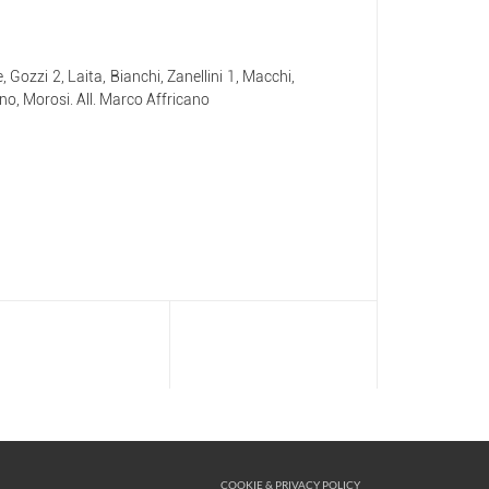
, Gozzi 2, Laita, Bianchi, Zanellini 1, Macchi,
ino, Morosi. All. Marco Affricano
COOKIE & PRIVACY POLICY