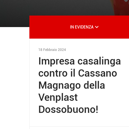
IN EVIDENZA
18 Febbraio 2024
Impresa casalinga
contro il Cassano
Magnago della
Venplast
Dossobuono!