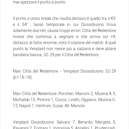
mai spezzare il punto a punto.
Il primo e unico break che risulta decisivo è quello tra il 43’
e il 54’ , lasso temporale in cui Dossobuono trova
solamente due reti, causa troppi errori. Città del Redentore
invece che continua a segnare e che arriva sul +4;
distacco di fatto enorme, visto il copione del match. A quel
punto la Venplast non riesce più a rialzarsi e deve alzare
bandiera bianca. 32-29 per il Citta del Redentore.
Man Città del Redentore - Venplast Dossobuono 32-29
(p.t 16-16)
Man Città del Redentore: Porcheri, Mancini 2, Musina A 5,
Michalski 10, Pintore 1, Cocco, Lindiri, Oggiano, Musina G.
13, Napoli 1, Ventroni, Gusai. All. Mancini
Venplast Dossobuono: Salvaro 7, Berardo, Margeta 5,
Pavanini 2, Fontani 1, Ingrassia 5, Angelini 1, Prudenziati,