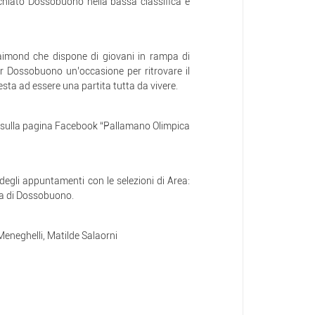
ucchiato Dossobuono nella bassa classifica e
Raimond che dispone di giovani in rampa di
er Dossobuono un’occasione per ritrovare il
esta ad essere una partita tutta da vivere.
a sulla pagina Facebook “Pallamano Olimpica
 degli appuntamenti con le selezioni di Area:
ila di Dossobuono.
eneghelli, Matilde Salaorni