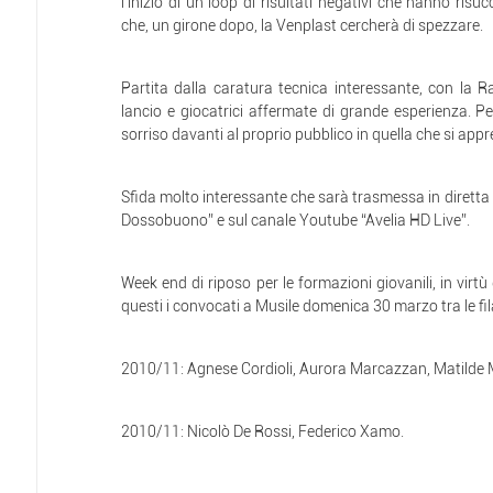
l’inizio di un loop di risultati negativi che hanno ris
che, un girone dopo, la Venplast cercherà di spezzare.
Partita dalla caratura tecnica interessante, con la 
lancio e giocatrici affermate di grande esperienza. P
sorriso davanti al proprio pubblico in quella che si appr
Sfida molto interessante che sarà trasmessa in dirett
Dossobuono” e sul canale Youtube “Avelia HD Live”.
Week end di riposo per le formazioni giovanili, in virtù
questi i convocati a Musile domenica 30 marzo tra le f
2010/11: Agnese Cordioli, Aurora Marcazzan, Matilde M
2010/11: Nicolò De Rossi, Federico Xamo.