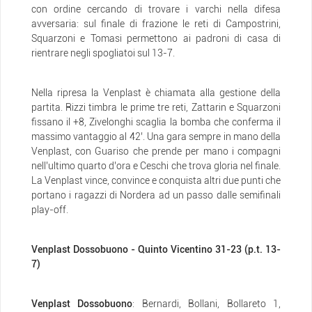
con ordine cercando di trovare i varchi nella difesa
avversaria: sul finale di frazione le reti di Campostrini,
Squarzoni e Tomasi permettono ai padroni di casa di
rientrare negli spogliatoi sul 13-7.
Nella ripresa la Venplast è chiamata alla gestione della
partita. Rizzi timbra le prime tre reti, Zattarin e Squarzoni
fissano il +8, Zivelonghi scaglia la bomba che conferma il
massimo vantaggio al 42’. Una gara sempre in mano della
Venplast, con Guariso che prende per mano i compagni
nell’ultimo quarto d’ora e Ceschi che trova gloria nel finale.
La Venplast vince, convince e conquista altri due punti che
portano i ragazzi di Nordera ad un passo dalle semifinali
play-off.
Venplast Dossobuono - Quinto Vicentino 31-23 (p.t. 13-
7)
Venplast Dossobuono
: Bernardi, Bollani, Bollareto 1,