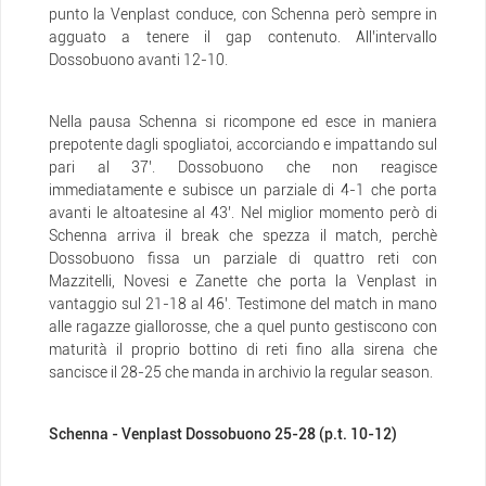
punto la Venplast conduce, con Schenna però sempre in
agguato a tenere il gap contenuto. All’intervallo
Dossobuono avanti 12-10.
Nella pausa Schenna si ricompone ed esce in maniera
prepotente dagli spogliatoi, accorciando e impattando sul
pari al 37’. Dossobuono che non reagisce
immediatamente e subisce un parziale di 4-1 che porta
avanti le altoatesine al 43’. Nel miglior momento però di
Schenna arriva il break che spezza il match, perchè
Dossobuono fissa un parziale di quattro reti con
Mazzitelli, Novesi e Zanette che porta la Venplast in
vantaggio sul 21-18 al 46’. Testimone del match in mano
alle ragazze giallorosse, che a quel punto gestiscono con
maturità il proprio bottino di reti fino alla sirena che
sancisce il 28-25 che manda in archivio la regular season.
Schenna - Venplast Dossobuono 25-28 (p.t. 10-12)