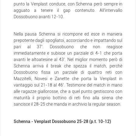
punto la Venplast conduce, con Schenna però sempre in
agguato a tenere il gap contenuto. All’intervallo
Dossobuono avanti 12-10.
Nella pausa Schenna si ricompone ed esce in maniera
prepotente dagli spogliatoi, accorciando e impattando sul
pari al 37’. Dossobuono che non reagisce
immediatamente e subisce un parziale di 4-1 che porta
avanti le altoatesine al 43’. Nel miglior momento però di
Schenna arriva il break che spezza il match, perchè
Dossobuono fissa un parziale di quattro reti con
Mazzitelli, Novesi e Zanette che porta la Venplast in
vantaggio sul 21-18 al 46’. Testimone del match in mano
alle ragazze giallorosse, che a quel punto gestiscono con
maturità il proprio bottino di reti fino alla sirena che
sancisce il 28-25 che manda in archivio la regular season.
Schenna - Venplast Dossobuono 25-28 (p.t. 10-12)