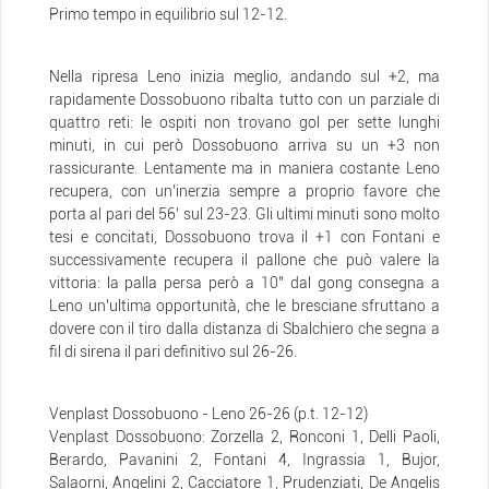
Primo tempo in equilibrio sul 12-12.
Nella ripresa Leno inizia meglio, andando sul +2, ma
rapidamente Dossobuono ribalta tutto con un parziale di
quattro reti: le ospiti non trovano gol per sette lunghi
minuti, in cui però Dossobuono arriva su un +3 non
rassicurante. Lentamente ma in maniera costante Leno
recupera, con un’inerzia sempre a proprio favore che
porta al pari del 56’ sul 23-23. Gli ultimi minuti sono molto
tesi e concitati, Dossobuono trova il +1 con Fontani e
successivamente recupera il pallone che può valere la
vittoria: la palla persa però a 10’’ dal gong consegna a
Leno un’ultima opportunità, che le bresciane sfruttano a
dovere con il tiro dalla distanza di Sbalchiero che segna a
fil di sirena il pari definitivo sul 26-26.
Venplast Dossobuono - Leno 26-26 (p.t. 12-12)
Venplast Dossobuono: Zorzella 2, Ronconi 1, Delli Paoli,
Berardo, Pavanini 2, Fontani 4, Ingrassia 1, Bujor,
Salaorni, Angelini 2, Cacciatore 1, Prudenziati, De Angelis