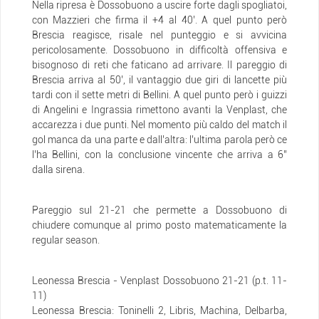
Nella ripresa è Dossobuono a uscire forte dagli spogliatoi,
con Mazzieri che firma il +4 al 40’. A quel punto però
Brescia reagisce, risale nel punteggio e si avvicina
pericolosamente. Dossobuono in difficoltà offensiva e
bisognoso di reti che faticano ad arrivare. Il pareggio di
Brescia arriva al 50’, il vantaggio due giri di lancette più
tardi con il sette metri di Bellini. A quel punto però i guizzi
di Angelini e Ingrassia rimettono avanti la Venplast, che
accarezza i due punti. Nel momento più caldo del match il
gol manca da una parte e dall’altra: l’ultima parola però ce
l’ha Bellini, con la conclusione vincente che arriva a 6’’
dalla sirena.
Pareggio sul 21-21 che permette a Dossobuono di
chiudere comunque al primo posto matematicamente la
regular season.
Leonessa Brescia - Venplast Dossobuono 21-21 (p.t. 11-
11)
Leonessa Brescia: Toninelli 2, Libris, Machina, Delbarba,