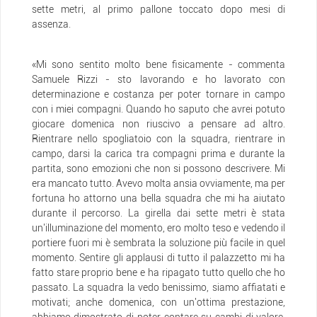
sette metri, al primo pallone toccato dopo mesi di
assenza.
«Mi sono sentito molto bene fisicamente - commenta
Samuele Rizzi - sto lavorando e ho lavorato con
determinazione e costanza per poter tornare in campo
con i miei compagni. Quando ho saputo che avrei potuto
giocare domenica non riuscivo a pensare ad altro.
Rientrare nello spogliatoio con la squadra, rientrare in
campo, darsi la carica tra compagni prima e durante la
partita, sono emozioni che non si possono descrivere. Mi
era mancato tutto. Avevo molta ansia ovviamente, ma per
fortuna ho attorno una bella squadra che mi ha aiutato
durante il percorso. La girella dai sette metri è stata
un'illuminazione del momento, ero molto teso e vedendo il
portiere fuori mi è sembrata la soluzione più facile in quel
momento. Sentire gli applausi di tutto il palazzetto mi ha
fatto stare proprio bene e ha ripagato tutto quello che ho
passato. La squadra la vedo benissimo, siamo affiatati e
motivati; anche domenica, con un'ottima prestazione,