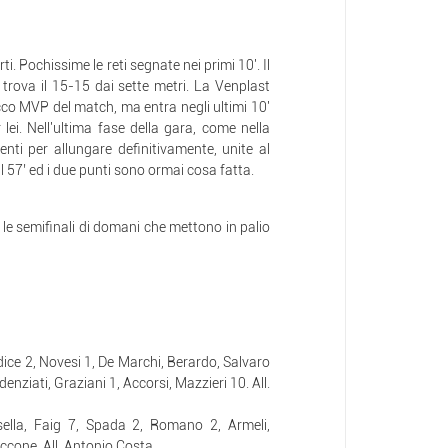
ti. Pochissime le reti segnate nei primi 10'. Il
trova il 15-15 dai sette metri. La Venplast
acco MVP del match, ma entra negli ultimi 10'
lei. Nell'ultima fase della gara, come nella
enti per allungare definitivamente, unite al
l 57’ ed i due punti sono ormai cosa fatta.
le semifinali di domani che mettono in palio
adice 2, Novesi 1, De Marchi, Berardo, Salvaro
nziati, Graziani 1, Accorsi, Mazzieri 10. All.
Casella, Faig 7, Spada 2, Romano 2, Armeli,
accone. All. Antonio Costa