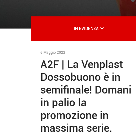
IN EVIDENZA
6 Maggio 2022
A2F | La Venplast
Dossobuono è in
semifinale! Domani
in palio la
promozione in
massima serie.