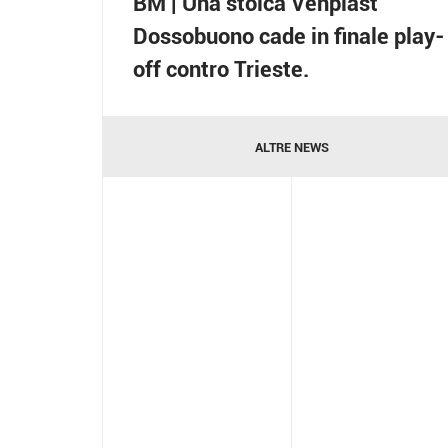
BM | Una stoica Venplast
Dossobuono cade in finale play-
off contro Trieste.
ALTRE NEWS