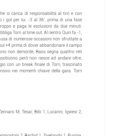
e si carica di responsabilità al tiro e con
 i gol per lui. -3 al 36’, prima di una fase
roppo e paga le esclusioni da due minuti.
bliga Torri al time out. Al rientro Quiri fa -1,
usa di numerose occasioni non sfruttate a
ri sul +4 prima di dover abbandonare il campo
buono non demorde, Raos segna quattro reti
ssobuono però non riesce ad andare oltre,
io con un break finale di Torri, trascinato
ffensivo nei momenti chiave della gara. Torri
 Zennaro M, Tesar, Bilò 1, Lucarini, Igwesi 2,
ampostrini 2, Rachid 1, Zivelonghi 1, Puggia,