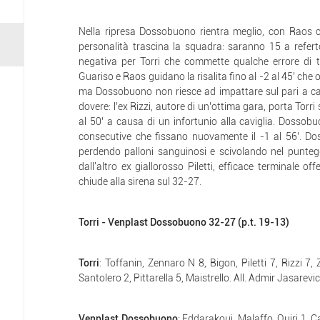
Nella ripresa Dossobuono rientra meglio, con Raos ch
personalità trascina la squadra: saranno 15 a referto
negativa per Torri che commette qualche errore di t
Guariso e Raos guidano la risalita fino al -2 al 45’ che ob
ma Dossobuono non riesce ad impattare sul pari a ca
dovere: l’ex Rizzi, autore di un’ottima gara, porta Tor
al 50’ a causa di un infortunio alla caviglia. Dosso
consecutive che fissano nuovamente il -1 al 56’. Do
perdendo palloni sanguinosi e scivolando nel puntegg
dall'altro ex giallorosso Piletti, efficace terminale o
chiude alla sirena sul 32-27.
Torri - Venplast Dossobuono 32-27 (p.t. 19-13)
Torri
: Toffanin, Zennaro N 8, Bigon, Piletti 7, Rizzi 7,
Santolero 2, Pittarella 5, Maistrello. All. Admir Jasarevic
Venplast Dossobuono
: Eddarakoui, Malaffo, Quiri 1, C