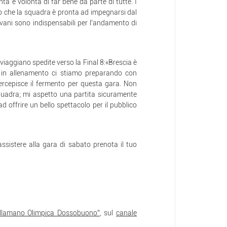
nta e volontà di far bene da parte di tutte. I
to che la squadra è pronta ad impegnarsi dal
ovani sono indispensabili per l’andamento di
 viaggiano spedite verso la Final 8:«Brescia è
 in allenamento ci stiamo preparando con
percepisce il fermento per questa gara. Non
squadra; mi aspetto una partita sicuramente
 offrire un bello spettacolo per il pubblico
sistere alla gara di sabato prenota il tuo
llamano Olimpica Dossobuono”
, sul
canale