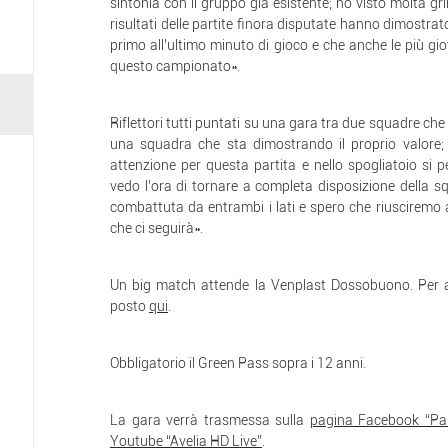
sintonia con il gruppo già esistente; ho visto molta gri
risultati delle partite finora disputate hanno dimostra
primo all’ultimo minuto di gioco e che anche le più gi
questo campionato».
Riflettori tutti puntati su una gara tra due squadre che
una squadra che sta dimostrando il proprio valore;
attenzione per questa partita e nello spogliatoio si 
vedo l’ora di tornare a completa disposizione della 
combattuta da entrambi i lati e spero che riusciremo ad
che ci seguirà».
Un big match attende la Venplast Dossobuono. Per as
posto
qui
.
Obbligatorio il Green Pass sopra i 12 anni.
La gara verrà trasmessa sulla
pagina Facebook “Pa
Youtube “Avelia HD Live”
.