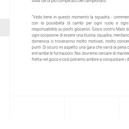
sulla carta più complicato del campionato.
"Vedo bene in questo momento la squadra - commenta
con la possibilità di cambi per ogni ruolo e ogni
responsabilità su pochi giocatori. Gioco contro Malo 
ogni occasione di essere una buona squadra, meritando
domenica ci troveranno molto motivati, molto concent
punti. Di sicuro mi aspetto una gara che varrà la pena di
entrambe le formazioni. Noi dovremo cercare di mantene
fretta nel gioco e così potremo ambire a conquistare i d