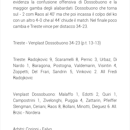
evidenza la confusione offensiva di Dossobuono e la
maggior gamba degli alabardati. Dossobuono che torna
sul - 2 com Raos al 40' ma che poi incassa il colpo del ko
con un altro 4-0 che al 44' chiude il match. Nel finale poco
cambia e Trieste vince per distacco 34-23.
Trieste - Venplast Dossobuono 34-23 (p.t. 13-13)
Trieste: Radojkovic 9, Scaramelli 8, Pernic 3, Urbaz, Di
Nardo 1, Baragona, Postogna, Valdemarin, Visintin 4,
Zoppetti, Del Frari, Sandrin 5, Vinkovic 2. All Fredi
Radojkovic
Venplast Dossobuono: Malaffo 1, Edotti 2, Quiri 1,
Campostrini 1, Zivelonghi, Puggia 4, Zattarin, Pfeiffer
Slengman, Ceriani, Raos 8, Bollani, Minotti, Dieguez 6. All.
Brzic - Nordera
Arbitri: Corioni - Falvo