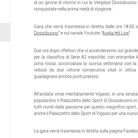
di un girone di ritorno in cui la Venplast Dossobuono 
conquistate nella prima metà di stagione.
Gara che verrà trasmessa in diretta dalle ore 18.00 
Dossobuono
” e sul canale Youtube “
Avelia Hd Live
”.
Due ore dopo riflettori che si accenderanno sul grande
per la classifica di Serie A2 maschile, con entrambe 
zona rossa, accorciatasi la scorsa settimana con la
reduce da due vittorie consecutive vitali in ottica
guadagnare ancora punti preziosi.
All’andata vinse meritatamente Vigasio, in una serat
popolarono il Palazzetto dello Sport di Dossobuono in q
tutti riuniti dalla passione per questo magnifico spo
anche il Palazzetto dello Sport di Vigasio per una nuov
La gara verrà trasmessa in diretta sulla pagina Facebo