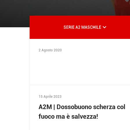
SERIE A2 MASCHILE
2 Agosto 2020
15 Aprile 2023
A2M | Dossobuono scherza col
fuoco ma è salvezza!